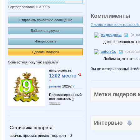
Портрет заполнен на 77 %
Комплименты
Отправить приватное сообщение
2 комплиментов в гостевой 
Добавить в друзья
медведева
(отв
Игнорировать
даже и незнаю что ск
anton-1c
(отвеча
Сделать подарок
Любимая, что это за
Совместная покупка: взрослый
Вы не авторизованы! Чтоб
популярность:
-1
1202 место
↓
рейтинг
10292
?
Метки лидеров
Привилегированный
пользователь
9
уровня
Интервью
Статистика портрета:
сейчас просматривают портрет - 0