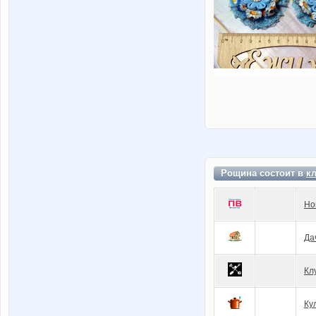
Рощина состоит в
к
Но
Да
Кл
Ку